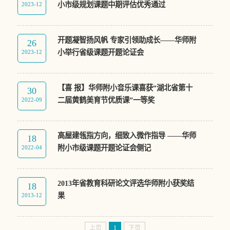
小市级规划课题中期评估优秀通过
2023-12
开题凝智扬风帆 专家引领助成长——华师附
26
小举行省级课题开题论证会
2023-12
【喜 报】华师附小音乐课喜获“湖北省第十
30
二届黄鹤美育节优质课”一等奖
2022-09
高屋建瓴指方向，细致入微作指导 ——华师
18
附小市级课题开题论证会侧记
2022-04
2013年省教育科研论文评选华师附小获奖结
18
果
2013-12
上页
1
下页